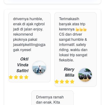
drivernya humble, 
Terimakasih 
enak di ajak ngbrol 
banyak atas trip 
jadi di jalan enjoy. 
kerennya 
rekommend 
CS dan driver 
pkoknya pakai 
sangat humble & 
jasatripkelilingjogja 
informatif. safety 
gak nyesel
riding. waktu dan 
lokasi trip sangat 
Okti
fleksible.
Vinda
Riery
Safitri
Milla
Drivernya ramah 
dan enak. Kita 