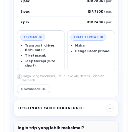
7 pax
IDR 780K
/ pax
8 pax
IDR 760K
/ pax
9 pax
IDR 740K
/ pax
TERMASUK
TIDAK TERMASUK
Transport, driver,
Makan
BBM, parkir
Pengeluaran pribadi
Tiket masuk
Jeep Merapi (rute
short)
Harga Long Weekend, Libur Sekolah, Nataru, Lebaran
ⓘ
Berbeda.
Download PDF
DESTINASI YANG DIKUNJUNGI
⌄
Ingin trip yang lebih maksimal?