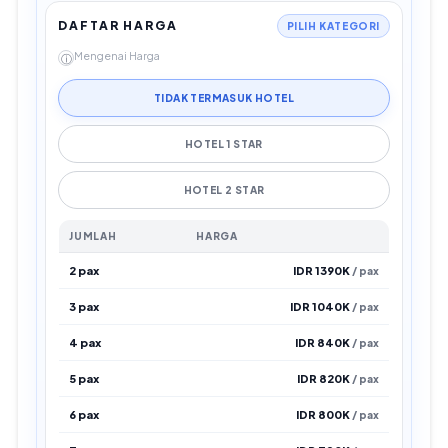
DAFTAR HARGA
PILIH KATEGORI
Mengenai Harga
ⓘ
TIDAK TERMASUK HOTEL
HOTEL 1 STAR
HOTEL 2 STAR
JUMLAH
HARGA
2 pax
IDR 1390K
/ pax
3 pax
IDR 1040K
/ pax
4 pax
IDR 840K
/ pax
5 pax
IDR 820K
/ pax
6 pax
IDR 800K
/ pax