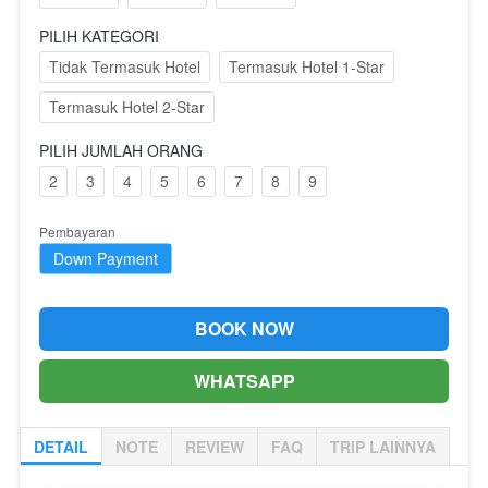
PILIH KATEGORI
Tidak Termasuk Hotel
Termasuk Hotel 1-Star
Termasuk Hotel 2-Star
PILIH JUMLAH ORANG
2
3
4
5
6
7
8
9
Pembayaran
Down Payment
BOOK NOW
`
WHATSAPP
`
DETAIL
NOTE
REVIEW
FAQ
TRIP LAINNYA