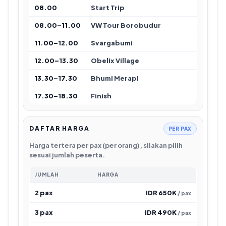
08.00
Start Trip
08.00–11.00
VW Tour Borobudur
11.00–12.00
Svargabumi
12.00–13.30
Obelix Village
13.30–17.30
Bhumi Merapi
17.30–18.30
Finish
DAFTAR HARGA
PER PAX
Harga tertera per pax (per orang), silakan pilih
sesuai jumlah peserta.
JUMLAH
HARGA
2 pax
IDR 650K
/ pax
3 pax
IDR 490K
/ pax