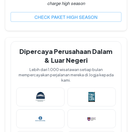
charge high season
`
CHECK PAKET HIGH SEASON
Dipercaya Perusahaan Dalam
& Luar Negeri
Lebih dari 1.000 wisatawan setiap bulan
mempercayakan perjalanan mereka di Jogja kepada
kami.