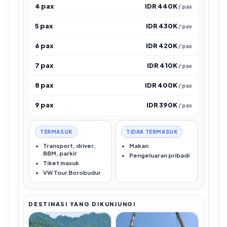
4 pax
IDR 440K
/ pax
5 pax
IDR 430K
/ pax
6 pax
IDR 420K
/ pax
7 pax
IDR 410K
/ pax
8 pax
IDR 400K
/ pax
9 pax
IDR 390K
/ pax
TERMASUK
TIDAK TERMASUK
Transport, driver,
Makan
BBM, parkir
Pengeluaran pribadi
Tiket masuk
VW Tour Borobudur
DESTINASI YANG DIKUNJUNGI