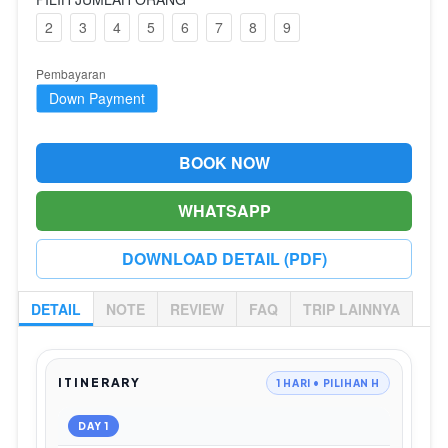
2
3
4
5
6
7
8
9
Pembayaran
Down Payment
BOOK NOW
`
WHATSAPP
`
DOWNLOAD DETAIL (PDF)
`
DETAIL
NOTE
REVIEW
FAQ
TRIP LAINNYA
ITINERARY
1 HARI • PILIHAN H
DAY 1