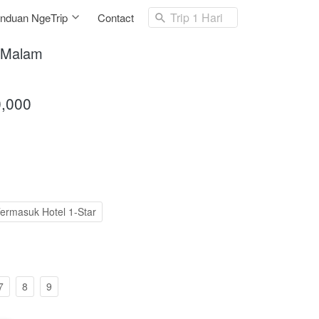
Trip 1 Hari
nduan NgeTrip
Contact
3 Malam
0,000
ermasuk Hotel 1-Star
7
8
9