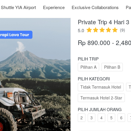
Shuttle YIA Airport
Experience
Exclusive Collaborations
Pa
Private Trip 4 Hari 
5.0
(9)
Rp 890.000 - 2,48
PILIH TRIP
Pilihan A
Pilihan B
PILIH KATEGORI
Tidak Termasuk Hotel
T
Termasuk Hotel 2-Star
PILIH JUMLAH ORANG
2
3
4
5
6