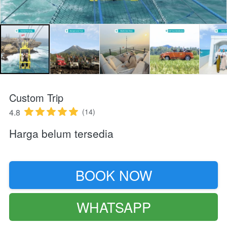
Custom Trip
4.8
(14)
Harga belum tersedia
BOOK NOW
`
WHATSAPP
`