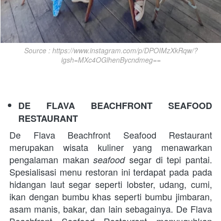
Source : https://www.instagram.com/p/DPOIMzXkRqw/?
igsh=MXc4OGlhenBycndmeg==
DE FLAVA BEACHFRONT SEAFOOD 
RESTAURANT 
De Flava Beachfront Seafood Restaurant 
merupakan wisata kuliner yang menawarkan 
pengalaman makan 
segar di tepi pantai. 
seafood 
Spesialisasi menu restoran ini terdapat pada pada 
hidangan laut segar seperti lobster, udang, cumi, 
ikan dengan bumbu khas seperti bumbu jimbaran, 
asam manis, bakar, dan lain sebagainya. De Flava 
Beachfront Seafood Restaurant menyuguhkan 