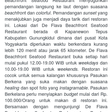
pemandangan langsung ke laut dengan suasana 
t dan 
. Pemandangan 
 yang 
beachfron
colorful
sunset
menakjubkan juga menjadi daya tarik dari restoran 
ini. Lokasi dari De Flava Beachfront Seafood 
Restaurant berada di Kapanewon Tepus 
Kabupaten Gunungkidul dimana dari pusat Kota 
Yogyakarta diperlukan waktu berkendara kurang 
lebih 120 menit atau jarak 65 kilometer. De Flava 
Beachfront Seafood Restaurant buka setiap hari 
mulai pukul 12.00-19.00 WIB untuk 
dan 
weekdays 
10.00-19.00 WIB untuk 
 Restoran ini 
weekends.
cocok untuk semua kalangan khususnya Pasukan 
Berkena yang suka makan dengan suasana 
 dan spot foto yang
. Pasukan 
healing
 instagramable
Berkelana perlu menyiapkan 
mulai dari Rp. 
budget 
100.000/Orang untuk makan di restoran ini. 
Bersamaan dengan mengunjungi 
De Flava 