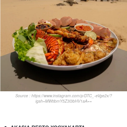
Source : https://www.instagram.com/p/DTC_-eVge2x/?
igsh=MWtibmY5Z3l3bHV1aA==