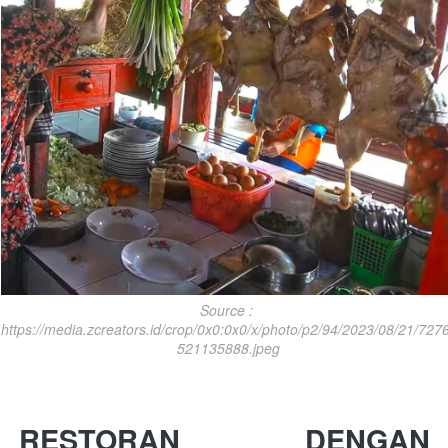
Source : 
https://media.zcreators.id/crop/0x0:0x0/x/photo/p2/94/2023/08/21/727
521135888.jpeg
RESTORAN DENGAN 