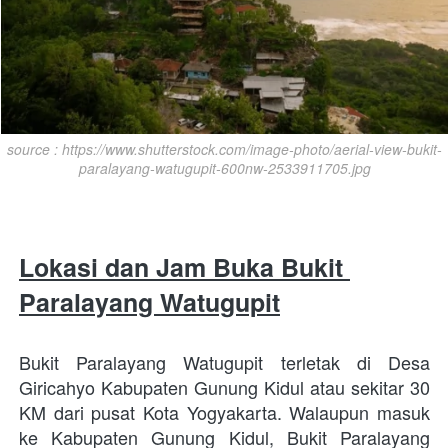
source : https://www.shutterstock.com/image-photo/aerial-view-bukit-
paralayang-watugupit-600nw-2533911705.jpg
Lokasi dan Jam Buka Bukit 
Paralayang Watugupit
Bukit Paralayang Watugupit terletak di Desa 
Giricahyo Kabupaten Gunung Kidul atau sekitar 30 
KM dari pusat Kota Yogyakarta. Walaupun masuk 
ke Kabupaten Gunung Kidul, Bukit Paralayang 