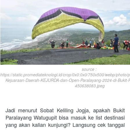
source : 
https://static.promediateknologi.id/crop/0x0:0x0/750x500/webp/photo
Kejuaraan-Daerah-KEJURDA-dan-Open-Paralayang-2024-di-Bukit-P
450638083.jpeg
Jadi menurut Sobat Keliling Jogja, apakah Bukit 
Paralayang Watugupit bisa masuk ke list destinasi 
yang akan kalian kunjungi? Langsung cek tanggal 