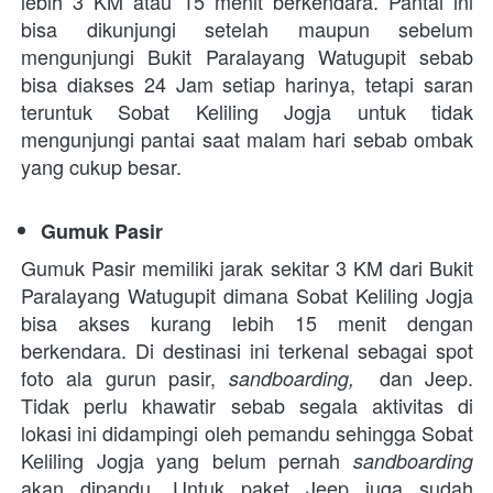
lebih 3 KM atau 15 menit berkendara. Pantai ini 
bisa dikunjungi setelah maupun sebelum 
mengunjungi Bukit Paralayang Watugupit sebab 
bisa diakses 24 Jam setiap harinya, tetapi saran 
teruntuk Sobat Keliling Jogja untuk tidak 
mengunjungi pantai saat malam hari sebab ombak 
yang cukup besar. 
Gumuk Pasir
Gumuk Pasir memiliki jarak sekitar 3 KM dari Bukit 
Paralayang Watugupit dimana Sobat Keliling Jogja 
bisa akses kurang lebih 15 menit dengan 
berkendara. Di destinasi ini terkenal sebagai spot 
foto ala gurun pasir, 
 dan Jeep. 
sandboarding, 
Tidak perlu khawatir sebab segala aktivitas di 
lokasi ini didampingi oleh pemandu sehingga Sobat 
Keliling Jogja yang belum pernah 
sandboarding 
akan dipandu. Untuk paket Jeep juga sudah 