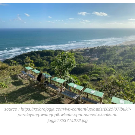
source : https://xplorejogja.com/wp-content/uploads/2025/07/bukit-
paralayang-watugupit-wisata-spot-sunset-eksotis-di-
jogja1753714272.jpg